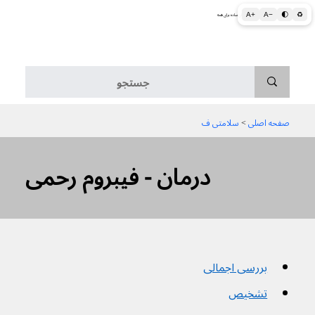
A+
A−
🌓
♻
اطلاعات پزشکی و بهداشتی به زبان ساده برای همه
منو
صفحه اصلی
 > 
سلامتی ف
درمان - فیبروم رحمی
بررسی اجمالی
تشخیص