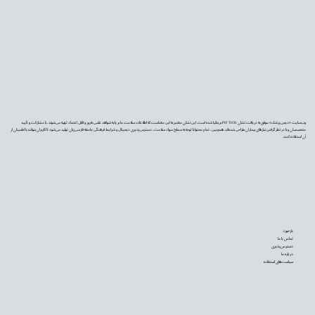
وب‌سایت «دیجی‌پزشک» موفق به دریافت نشان PIF TICK بریتانیا شده است. این نشان معتبر به این معناست که اطلاعات سلامت ما بر پایه شواهد علمی به‌روز و قابل اعتماد تهیه می‌شوند، با مشارکت و تأیید
متخصصان و با در نظر گرفتن نیازهای بیماران طراحی شده‌اند. همچنین، تمام محتوا با توجه به سطح سواد سلامت، دسترس‌پذیری دیجیتال و شرایط فرهنگی جامعه فارسی‌زبان تولید می‌شود تا کاربران بتوانند با اطمینان از
آن استفاده کنند.
بازخورد
تماس با ما
دسترس‌پذیری
درباره ما
سیاست‌های استفاده