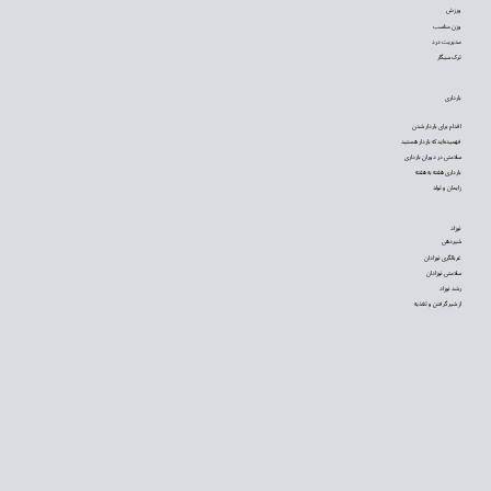
ورزش
وزن مناسب
مدیریت درد
ترک سیگار
بارداری
اقدام برای باردار شدن
فهمیده‌اید که باردار هستید
سلامتی در دوران بارداری
بارداری هفته به هفته
زایمان و تولد
نوزاد
شیردهی
غربالگری نوزادان
سلامتی نوزادان
رشد نوزاد
از شیر گرفتن و تغذیه