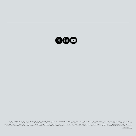
وب‌سایت «دیجی‌پزشک» موفق به دریافت نشان PIF TICK بریتانیا شده است. این نشان معتبر به این معناست که اطلاعات سلامت ما بر پایه شواهد علمی به‌روز و قابل اعتماد تهیه می‌شوند، با مشارکت و تأیید
متخصصان و با در نظر گرفتن نیازهای بیماران طراحی شده‌اند. همچنین، تمام محتوا با توجه به سطح سواد سلامت، دسترس‌پذیری دیجیتال و شرایط فرهنگی جامعه فارسی‌زبان تولید می‌شود تا کاربران بتوانند با اطمینان از
آن استفاده کنند.