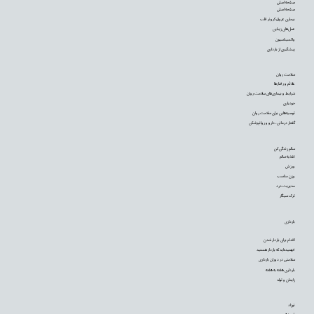
صفحه اصلی
صفحه اصلی
بیماری عروق کرونر قلب
عمل‌های زیبایی
واکسیناسیون
پیشگیری از بارداری
سلامت روان
علائم و رفتارها
شرایط و بیماری‌های سلامت روان
خودیاری
توصیه‌‌هایی برای سلامت روان
گفتار درمانی، دارو و روانپزشکی
سالم زندگی کن
تغذیه سالم
ورزش
وزن مناسب
مدیریت درد
ترک سیگار
بارداری
اقدام برای باردار شدن
فهمیده‌اید که باردار هستید
سلامتی در دوران بارداری
بارداری هفته به هفته
زایمان و تولد
نوزاد
شیردهی