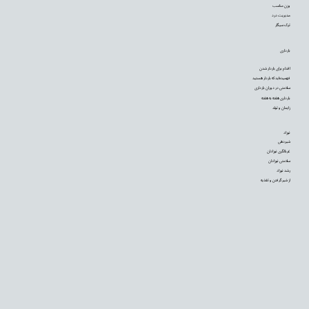
وزن مناسب
مدیریت درد
ترک سیگار
بارداری
اقدام برای باردار شدن
فهمیده‌اید که باردار هستید
سلامتی در دوران بارداری
بارداری هفته به هفته
زایمان و تولد
نوزاد
شیردهی
غربالگری نوزادان
سلامتی نوزادان
رشد نوزاد
از شیر گرفتن و تغذیه