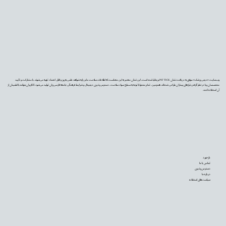
وب‌سایت «دیجی‌پزشک» موفق به دریافت نشان PIF TICK بریتانیا شده است. این نشان معتبر به این معناست که اطلاعات سلامت ما بر پایه شواهد علمی به‌روز و قابل اعتماد تهیه می‌شوند، با مشارکت و تأیید
متخصصان و با در نظر گرفتن نیازهای بیماران طراحی شده‌اند. همچنین، تمام محتوا با توجه به سطح سواد سلامت، دسترس‌پذیری دیجیتال و شرایط فرهنگی جامعه فارسی‌زبان تولید می‌شود تا کاربران بتوانند با اطمینان از
آن استفاده کنند.
بازخورد
تماس با ما
دسترس‌پذیری
درباره ما
سیاست‌های استفاده