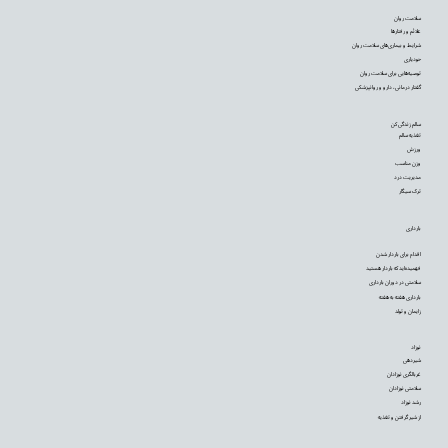
سلامت روان
علائم و رفتارها
شرایط و بیماری‌های سلامت روان
خودیاری
توصیه‌‌هایی برای سلامت روان
گفتار درمانی، دارو و روانپزشکی
سالم زندگی کن
تغذیه سالم
ورزش
وزن مناسب
مدیریت درد
ترک سیگار
بارداری
اقدام برای باردار شدن
فهمیده‌اید که باردار هستید
سلامتی در دوران بارداری
بارداری هفته به هفته
زایمان و تولد
نوزاد
شیردهی
غربالگری نوزادان
سلامتی نوزادان
رشد نوزاد
از شیر گرفتن و تغذیه