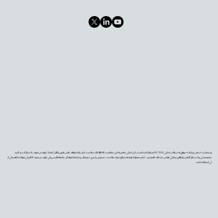
وب‌سایت «دیجی‌پزشک» موفق به دریافت نشان PIF TICK بریتانیا شده است. این نشان معتبر به این معناست که اطلاعات سلامت ما بر پایه شواهد علمی به‌روز و قابل اعتماد تهیه می‌شوند، با مشارکت و تأیید
متخصصان و با در نظر گرفتن نیازهای بیماران طراحی شده‌اند. همچنین، تمام محتوا با توجه به سطح سواد سلامت، دسترس‌پذیری دیجیتال و شرایط فرهنگی جامعه فارسی‌زبان تولید می‌شود تا کاربران بتوانند با اطمینان از
آن استفاده کنند.