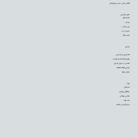
گفتار درمانی، دارو و روانپزشکی
سالم زندگی کن
تغذیه سالم
ورزش
وزن مناسب
مدیریت درد
ترک سیگار
بارداری
اقدام برای باردار شدن
فهمیده‌اید که باردار هستید
سلامتی در دوران بارداری
بارداری هفته به هفته
زایمان و تولد
نوزاد
شیردهی
غربالگری نوزادان
سلامتی نوزادان
رشد نوزاد
از شیر گرفتن و تغذیه