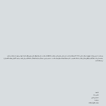
وب‌سایت «دیجی‌پزشک» موفق به دریافت نشان PIF TICK بریتانیا شده است. این نشان معتبر به این معناست که اطلاعات سلامت ما بر پایه شواهد علمی به‌روز و قابل اعتماد تهیه می‌شوند، با مشارکت و تأیید
متخصصان و با در نظر گرفتن نیازهای بیماران طراحی شده‌اند. همچنین، تمام محتوا با توجه به سطح سواد سلامت، دسترس‌پذیری دیجیتال و شرایط فرهنگی جامعه فارسی‌زبان تولید می‌شود تا کاربران بتوانند با اطمینان از
آن استفاده کنند.
بازخورد
تماس با ما
دسترس‌پذیری
درباره ما
سیاست‌های استفاده