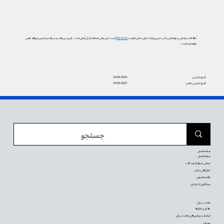
اطلاعات پزشکی و بهداشتی ما در دیجی‌پزشک دارای نشان کیفیت
PIF TICK
است. این یعنی استفاده از آن آسان است، به‌روز می‌باشد و بر پایه جدیدترین شواهد علمی
تهیه شده است.
تاریخ بازبینی:
23/05/2024
تاریخ بازبینی بعدی:
23/05/2027
صفحه اصلی
صفحه اصلی
بیماری عروق کرونر قلب
عمل‌های زیبایی
واکسیناسیون
پیشگیری از بارداری
سلامت روان
علائم و رفتارها
شرایط و بیماری‌های سلامت روان
خودیاری