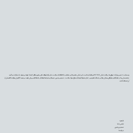
وب‌سایت «دیجی‌پزشک» موفق به دریافت نشان PIF TICK بریتانیا شده است. این نشان معتبر به این معناست که اطلاعات سلامت ما بر پایه شواهد علمی به‌روز و قابل اعتماد تهیه می‌شوند، با مشارکت و تأیید
متخصصان و با در نظر گرفتن نیازهای بیماران طراحی شده‌اند. همچنین، تمام محتوا با توجه به سطح سواد سلامت، دسترس‌پذیری دیجیتال و شرایط فرهنگی جامعه فارسی‌زبان تولید می‌شود تا کاربران بتوانند با اطمینان از
آن استفاده کنند.
بازخورد
تماس با ما
دسترس‌پذیری
درباره ما