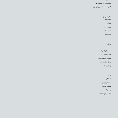
توصیه‌‌هایی برای سلامت روان
گفتار درمانی، دارو و روانپزشکی
سالم زندگی کن
تغذیه سالم
ورزش
وزن مناسب
مدیریت درد
ترک سیگار
بارداری
اقدام برای باردار شدن
فهمیده‌اید که باردار هستید
سلامتی در دوران بارداری
بارداری هفته به هفته
زایمان و تولد
نوزاد
شیردهی
غربالگری نوزادان
سلامتی نوزادان
رشد نوزاد
از شیر گرفتن و تغذیه