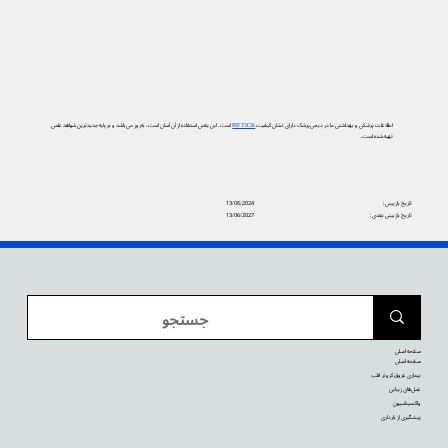
اطلاعات پزشکی و بهداشتی ما در دیجی‌پزشک دارای نشان کیفیت
PIF TICK
است. این یعنی استفاده از آن آسان است، به‌روز می‌باشد و بر پایه جدیدترین شواهد علمی
تهیه شده است.
تاریخ بازبینی:
13/06/2024
تاریخ بازبینی بعدی:
13/06/2027
صفحه اصلی
صفحه اصلی
بیماری عروق کرونر قلب
عمل‌های زیبایی
واکسیناسیون
پیشگیری از بارداری