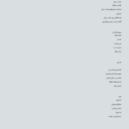
سلامت روان
علائم و رفتارها
شرایط و بیماری‌های سلامت روان
خودیاری
توصیه‌‌هایی برای سلامت روان
گفتار درمانی، دارو و روانپزشکی
سالم زندگی کن
تغذیه سالم
ورزش
وزن مناسب
مدیریت درد
ترک سیگار
بارداری
اقدام برای باردار شدن
فهمیده‌اید که باردار هستید
سلامتی در دوران بارداری
بارداری هفته به هفته
زایمان و تولد
نوزاد
شیردهی
غربالگری نوزادان
سلامتی نوزادان
رشد نوزاد
از شیر گرفتن و تغذیه