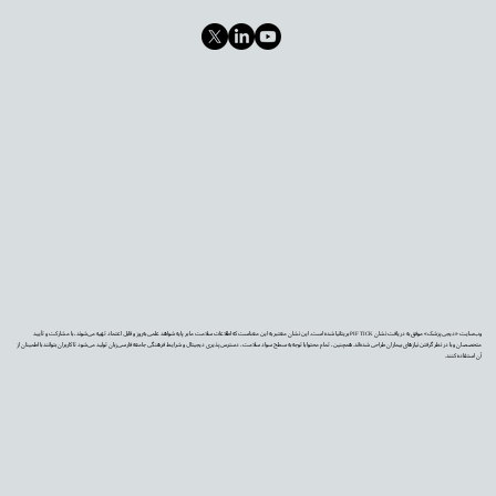
وب‌سایت «دیجی‌پزشک» موفق به دریافت نشان PIF TICK بریتانیا شده است. این نشان معتبر به این معناست که اطلاعات سلامت ما بر پایه شواهد علمی به‌روز و قابل اعتماد تهیه می‌شوند، با مشارکت و تأیید
متخصصان و با در نظر گرفتن نیازهای بیماران طراحی شده‌اند. همچنین، تمام محتوا با توجه به سطح سواد سلامت، دسترس‌پذیری دیجیتال و شرایط فرهنگی جامعه فارسی‌زبان تولید می‌شود تا کاربران بتوانند با اطمینان از
آن استفاده کنند.