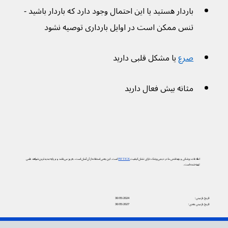
باردار هستید یا این احتمال وجود دارد که باردار باشید - 
تنس ممکن است در اوایل بارداری توصیه نشود
صرع
 یا مشکل قلبی دارید
مثانه بیش فعال دارید
اطلاعات پزشکی و بهداشتی ما در دیجی‌پزشک دارای نشان کیفیت
PIF TICK
است. این یعنی استفاده از آن آسان است، به‌روز می‌باشد و بر پایه جدیدترین شواهد علمی
تهیه شده است.
تاریخ بازبینی:
30/05/2024
تاریخ بازبینی بعدی:
30/05/2027