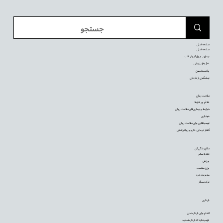
صفحه اصلی
صفحه اصلی
بیماری عروق کرونر قلب
عمل‌های زیبایی
واکسیناسیون
پیشگیری از بارداری
سلامت روان
علائم و رفتارها
شرایط و بیماری‌های سلامت روان
خودیاری
توصیه‌‌هایی برای سلامت روان
گفتار درمانی، دارو و روانپزشکی
سالم زندگی کن
تغذیه سالم
ورزش
وزن مناسب
مدیریت درد
ترک سیگار
بارداری
اقدام برای باردار شدن
فهمیده‌اید که باردار هستید