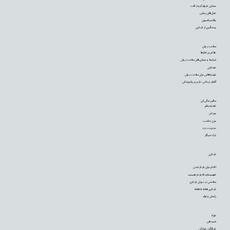
بیماری عروق کرونر قلب
عمل‌های زیبایی
واکسیناسیون
پیشگیری از بارداری
سلامت روان
علائم و رفتارها
شرایط و بیماری‌های سلامت روان
خودیاری
توصیه‌‌هایی برای سلامت روان
گفتار درمانی، دارو و روانپزشکی
سالم زندگی کن
تغذیه سالم
ورزش
وزن مناسب
مدیریت درد
ترک سیگار
بارداری
اقدام برای باردار شدن
فهمیده‌اید که باردار هستید
سلامتی در دوران بارداری
بارداری هفته به هفته
زایمان و تولد
نوزاد
شیردهی
غربالگری نوزادان