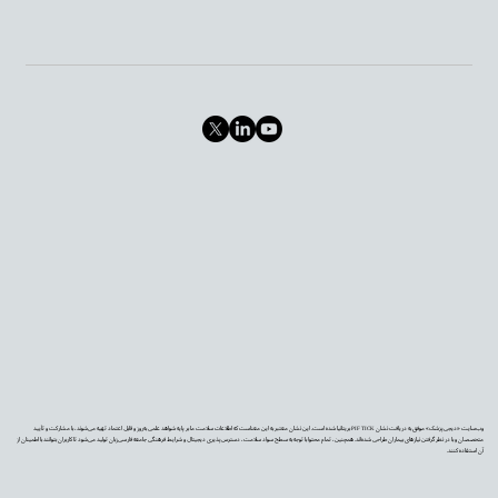
وب‌سایت «دیجی‌پزشک» موفق به دریافت نشان PIF TICK بریتانیا شده است. این نشان معتبر به این معناست که اطلاعات سلامت ما بر پایه شواهد علمی به‌روز و قابل اعتماد تهیه می‌شوند، با مشارکت و تأیید
متخصصان و با در نظر گرفتن نیازهای بیماران طراحی شده‌اند. همچنین، تمام محتوا با توجه به سطح سواد سلامت، دسترس‌پذیری دیجیتال و شرایط فرهنگی جامعه فارسی‌زبان تولید می‌شود تا کاربران بتوانند با اطمینان از
آن استفاده کنند.