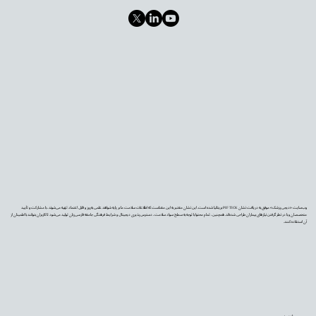
وب‌سایت «دیجی‌پزشک» موفق به دریافت نشان PIF TICK بریتانیا شده است. این نشان معتبر به این معناست که اطلاعات سلامت ما بر پایه شواهد علمی به‌روز و قابل اعتماد تهیه می‌شوند، با مشارکت و تأیید
متخصصان و با در نظر گرفتن نیازهای بیماران طراحی شده‌اند. همچنین، تمام محتوا با توجه به سطح سواد سلامت، دسترس‌پذیری دیجیتال و شرایط فرهنگی جامعه فارسی‌زبان تولید می‌شود تا کاربران بتوانند با اطمینان از
آن استفاده کنند.