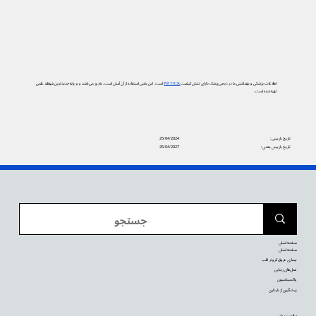
اطلاعات پزشکی و بهداشتی ما در دیجی‌پزشک دارای نشان کیفیت
PIF TICK
است. این یعنی استفاده از آن آسان است، به‌روز می‌باشد و بر پایه جدیدترین شواهد علمی
تهیه شده است.
تاریخ بازبینی:
25/04/2024
تاریخ بازبینی بعدی:
25/04/2027
صفحه اصلی
صفحه اصلی
بیماری عروق کرونر قلب
عمل‌های زیبایی
واکسیناسیون
پیشگیری از بارداری
سلامت روان