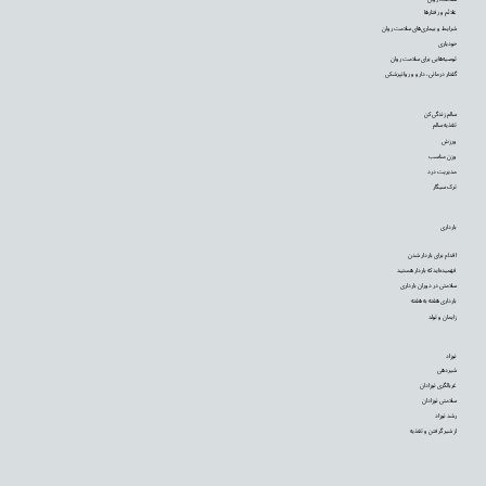
علائم و رفتارها
شرایط و بیماری‌های سلامت روان
خودیاری
توصیه‌‌هایی برای سلامت روان
گفتار درمانی، دارو و روانپزشکی
سالم زندگی کن
تغذیه سالم
ورزش
وزن مناسب
مدیریت درد
ترک سیگار
بارداری
اقدام برای باردار شدن
فهمیده‌اید که باردار هستید
سلامتی در دوران بارداری
بارداری هفته به هفته
زایمان و تولد
نوزاد
شیردهی
غربالگری نوزادان
سلامتی نوزادان
رشد نوزاد
از شیر گرفتن و تغذیه