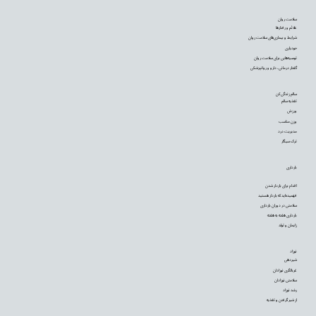
سلامت روان
علائم و رفتارها
شرایط و بیماری‌های سلامت روان
خودیاری
توصیه‌‌هایی برای سلامت روان
گفتار درمانی، دارو و روانپزشکی
سالم زندگی کن
تغذیه سالم
ورزش
وزن مناسب
مدیریت درد
ترک سیگار
بارداری
اقدام برای باردار شدن
فهمیده‌اید که باردار هستید
سلامتی در دوران بارداری
بارداری هفته به هفته
زایمان و تولد
نوزاد
شیردهی
غربالگری نوزادان
سلامتی نوزادان
رشد نوزاد
از شیر گرفتن و تغذیه