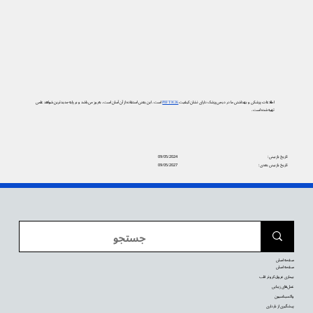
اطلاعات پزشکی و بهداشتی ما در دیجی‌پزشک دارای نشان کیفیت
PIF TICK
است. این یعنی استفاده از آن آسان است، به‌روز می‌باشد و بر پایه جدیدترین شواهد علمی
تهیه شده است.
تاریخ بازبینی:
09/05/2024
تاریخ بازبینی بعدی:
09/05/2027
صفحه اصلی
صفحه اصلی
بیماری عروق کرونر قلب
عمل‌های زیبایی
واکسیناسیون
پیشگیری از بارداری