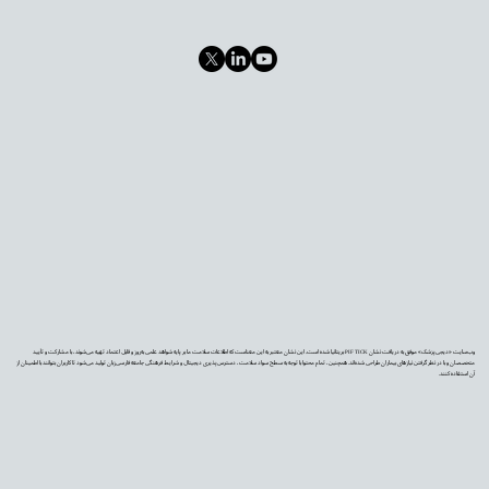
وب‌سایت «دیجی‌پزشک» موفق به دریافت نشان PIF TICK بریتانیا شده است. این نشان معتبر به این معناست که اطلاعات سلامت ما بر پایه شواهد علمی به‌روز و قابل اعتماد تهیه می‌شوند، با مشارکت و تأیید
متخصصان و با در نظر گرفتن نیازهای بیماران طراحی شده‌اند. همچنین، تمام محتوا با توجه به سطح سواد سلامت، دسترس‌پذیری دیجیتال و شرایط فرهنگی جامعه فارسی‌زبان تولید می‌شود تا کاربران بتوانند با اطمینان از
آن استفاده کنند.