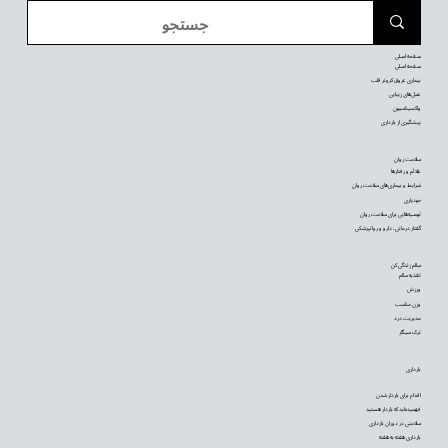
صفحه اصلی
صفحه اصلی
بیماری عروق کرونر قلب
عمل‌های زیبایی
واکسیناسیون
پیشگیری از بارداری
سلامت روان
علائم و رفتارها
شرایط و بیماری‌های سلامت روان
خودیاری
توصیه‌‌هایی برای سلامت روان
گفتار درمانی، دارو و روانپزشکی
سالم زندگی کن
تغذیه سالم
ورزش
وزن مناسب
مدیریت درد
ترک سیگار
بارداری
اقدام برای باردار شدن
فهمیده‌اید که باردار هستید
سلامتی در دوران بارداری
بارداری هفته به هفته