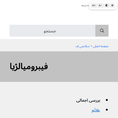
A+
A−
🌓
♻
اطلاعات پزشکی و بهداشتی به زبان ساده برای همه
منو
صفحه اصلی
 > 
سلامتی ف
فیبرومیالژیا
بررسی اجمالی
علائم