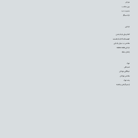
ورزش
وزن مناسب
مدیریت درد
ترک سیگار
بارداری
اقدام برای باردار شدن
فهمیده‌اید که باردار هستید
سلامتی در دوران بارداری
بارداری هفته به هفته
زایمان و تولد
نوزاد
شیردهی
غربالگری نوزادان
سلامتی نوزادان
رشد نوزاد
از شیر گرفتن و تغذیه