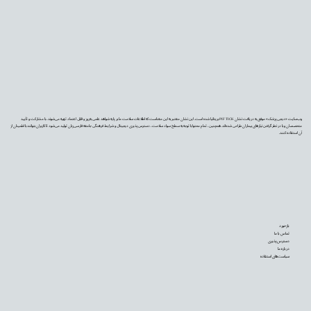
وب‌سایت «دیجی‌پزشک» موفق به دریافت نشان PIF TICK بریتانیا شده است. این نشان معتبر به این معناست که اطلاعات سلامت ما بر پایه شواهد علمی به‌روز و قابل اعتماد تهیه می‌شوند، با مشارکت و تأیید
متخصصان و با در نظر گرفتن نیازهای بیماران طراحی شده‌اند. همچنین، تمام محتوا با توجه به سطح سواد سلامت، دسترس‌پذیری دیجیتال و شرایط فرهنگی جامعه فارسی‌زبان تولید می‌شود تا کاربران بتوانند با اطمینان از
آن استفاده کنند.
بازخورد
تماس با ما
دسترس‌پذیری
درباره ما
سیاست‌های استفاده