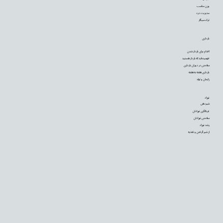
وزن مناسب
مدیریت درد
ترک سیگار
بارداری
اقدام برای باردار شدن
فهمیده‌اید که باردار هستید
سلامتی در دوران بارداری
بارداری هفته به هفته
زایمان و تولد
نوزاد
شیردهی
غربالگری نوزادان
سلامتی نوزادان
رشد نوزاد
از شیر گرفتن و تغذیه