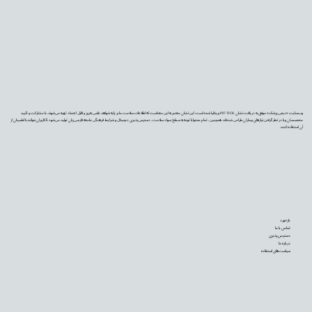
وب‌سایت «دیجی‌پزشک» موفق به دریافت نشان PIF TICK بریتانیا شده است. این نشان معتبر به این معناست که اطلاعات سلامت ما بر پایه شواهد علمی به‌روز و قابل اعتماد تهیه می‌شوند، با مشارکت و تأیید
متخصصان و با در نظر گرفتن نیازهای بیماران طراحی شده‌اند. همچنین، تمام محتوا با توجه به سطح سواد سلامت، دسترس‌پذیری دیجیتال و شرایط فرهنگی جامعه فارسی‌زبان تولید می‌شود تا کاربران بتوانند با اطمینان از
آن استفاده کنند.
بازخورد
تماس با ما
دسترس‌پذیری
درباره ما
سیاست‌های استفاده