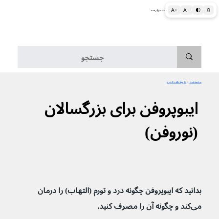
A+
A−
🌓
♻
اطلاعات پزشکی و بهداشتی به زبان ساده برای همه
منو
صفحه اصلی
>
داروها «الف تا «ی»
ایبوپروفن برای بزرگسالان
(نوروفن)
بدانید که ایبوپروفن چگونه درد و تورم (التهاب) را درمان 
می‌کند و چگونه آن را مصرف کنید.