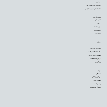
خودیاری
توصیه‌‌هایی برای سلامت روان
گفتار درمانی، دارو و روانپزشکی
سالم زندگی کن
تغذیه سالم
ورزش
وزن مناسب
مدیریت درد
ترک سیگار
بارداری
اقدام برای باردار شدن
فهمیده‌اید که باردار هستید
سلامتی در دوران بارداری
بارداری هفته به هفته
زایمان و تولد
نوزاد
شیردهی
غربالگری نوزادان
سلامتی نوزادان
رشد نوزاد
از شیر گرفتن و تغذیه