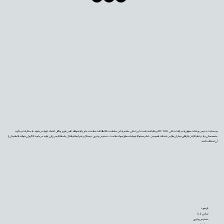
وب‌سایت «دیجی‌پزشک» موفق به دریافت نشان PIF TICK بریتانیا شده است. این نشان معتبر به این معناست که اطلاعات سلامت ما بر پایه شواهد علمی به‌روز و قابل اعتماد تهیه می‌شوند، با مشارکت و تأیید
متخصصان و با در نظر گرفتن نیازهای بیماران طراحی شده‌اند. همچنین، تمام محتوا با توجه به سطح سواد سلامت، دسترس‌پذیری دیجیتال و شرایط فرهنگی جامعه فارسی‌زبان تولید می‌شود تا کاربران بتوانند با اطمینان از
آن استفاده کنند.
بازخورد
تماس با ما
دسترس‌پذیری