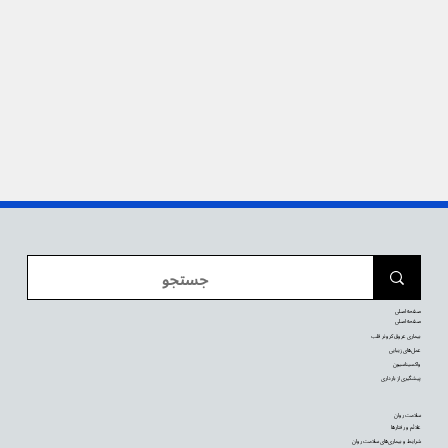
صفحه اصلی
صفحه اصلی
بیماری عروق کرونر قلب
عمل‌های زیبایی
واکسیناسیون
پیشگیری از بارداری
سلامت روان
علائم و رفتارها
شرایط و بیماری‌های سلامت روان