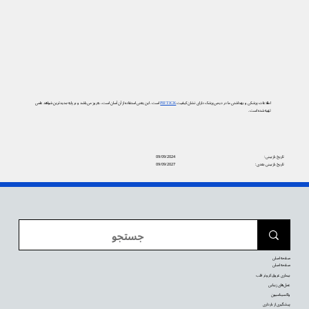
اطلاعات پزشکی و بهداشتی ما در دیجی‌پزشک دارای نشان کیفیت
PIF TICK
است. این یعنی استفاده از آن آسان است، به‌روز می‌باشد و بر پایه جدیدترین شواهد علمی
تهیه شده است.
تاریخ بازبینی:
09/09/2024
تاریخ بازبینی بعدی:
09/09/2027
صفحه اصلی
صفحه اصلی
بیماری عروق کرونر قلب
عمل‌های زیبایی
واکسیناسیون
پیشگیری از بارداری