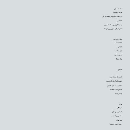
سلامت روان
علائم و رفتارها
شرایط و بیماری‌های سلامت روان
خودیاری
توصیه‌‌هایی برای سلامت روان
گفتار درمانی، دارو و روانپزشکی
سالم زندگی کن
تغذیه سالم
ورزش
وزن مناسب
مدیریت درد
ترک سیگار
بارداری
اقدام برای باردار شدن
فهمیده‌اید که باردار هستید
سلامتی در دوران بارداری
بارداری هفته به هفته
زایمان و تولد
نوزاد
شیردهی
غربالگری نوزادان
سلامتی نوزادان
رشد نوزاد
از شیر گرفتن و تغذیه