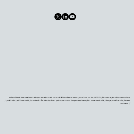
وب‌سایت «دیجی‌پزشک» موفق به دریافت نشان PIF TICK بریتانیا شده است. این نشان معتبر به این معناست که اطلاعات سلامت ما بر پایه شواهد علمی به‌روز و قابل اعتماد تهیه می‌شوند، با مشارکت و تأیید
متخصصان و با در نظر گرفتن نیازهای بیماران طراحی شده‌اند. همچنین، تمام محتوا با توجه به سطح سواد سلامت، دسترس‌پذیری دیجیتال و شرایط فرهنگی جامعه فارسی‌زبان تولید می‌شود تا کاربران بتوانند با اطمینان از
آن استفاده کنند.