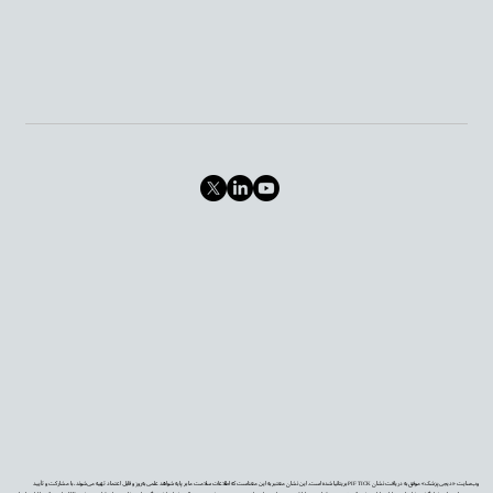
وب‌سایت «دیجی‌پزشک» موفق به دریافت نشان PIF TICK بریتانیا شده است. این نشان معتبر به این معناست که اطلاعات سلامت ما بر پایه شواهد علمی به‌روز و قابل اعتماد تهیه می‌شوند، با مشارکت و تأیید