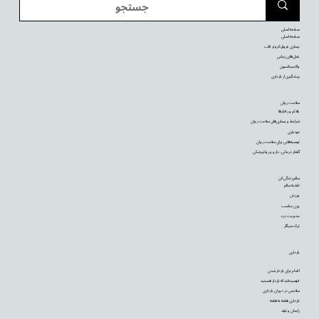
صفحه اصلی
صفحه اصلی
بیماری عروق کرونر قلب
عمل‌های زیبایی
واکسیناسیون
پیشگیری از بارداری
سلامت روان
علائم و رفتارها
شرایط و بیماری‌های سلامت روان
خودیاری
توصیه‌‌هایی برای سلامت روان
گفتار درمانی، دارو و روانپزشکی
سالم زندگی کن
تغذیه سالم
ورزش
وزن مناسب
مدیریت درد
ترک سیگار
بارداری
اقدام برای باردار شدن
فهمیده‌اید که باردار هستید
سلامتی در دوران بارداری
بارداری هفته به هفته
زایمان و تولد