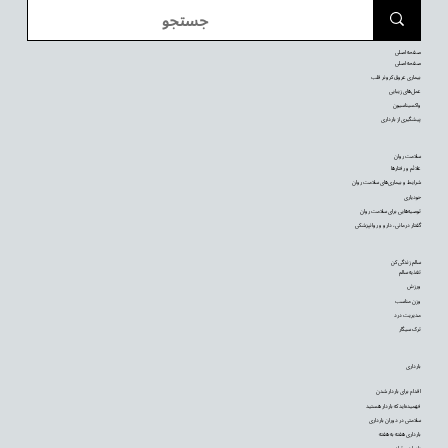
صفحه اصلی
صفحه اصلی
بیماری عروق کرونر قلب
عمل‌های زیبایی
واکسیناسیون
پیشگیری از بارداری
سلامت روان
علائم و رفتارها
شرایط و بیماری‌های سلامت روان
خودیاری
توصیه‌‌هایی برای سلامت روان
گفتار درمانی، دارو و روانپزشکی
سالم زندگی کن
تغذیه سالم
ورزش
وزن مناسب
مدیریت درد
ترک سیگار
بارداری
اقدام برای باردار شدن
فهمیده‌اید که باردار هستید
سلامتی در دوران بارداری
بارداری هفته به هفته