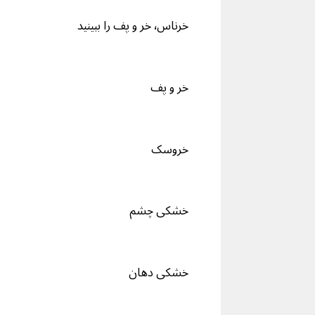
خرناس٬ خر و پف را ببینید
خر و پف
خروسک
خشکی چشم
خشکی دهان