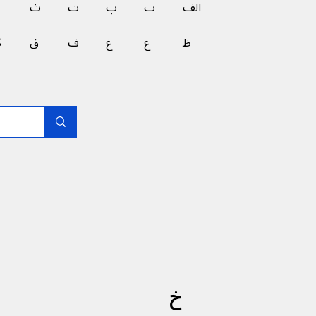
الف
ب
پ
ت
ث
ظ
ع
غ
ف
ق
ک
خ