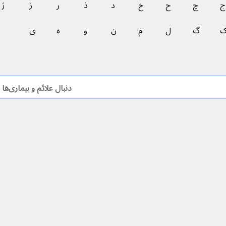
ج
چ
ح
خ
د
ذ
ر
ز
ژ
گ
ل
م
ن
و
ه
ی