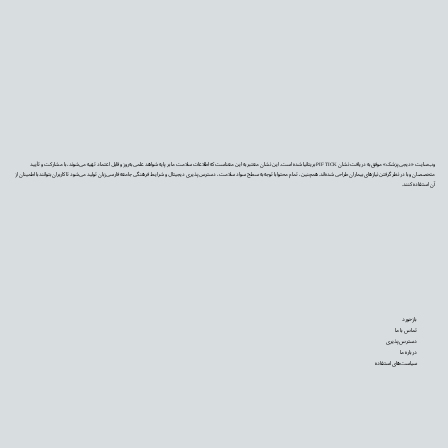
وب‌سایت «دیجی‌پزشک» موفق به دریافت نشان PIF TICK بریتانیا شده است. این نشان معتبر به این معناست که اطلاعات سلامت ما بر پایه شواهد علمی به‌روز و قابل اعتماد تهیه می‌شوند، با مشارکت و تأیید
متخصصان و با در نظر گرفتن نیازهای بیماران طراحی شده‌اند. همچنین، تمام محتوا با توجه به سطح سواد سلامت، دسترس‌پذیری دیجیتال و شرایط فرهنگی جامعه فارسی‌زبان تولید می‌شود تا کاربران بتوانند با اطمینان از
آن استفاده کنند.
بازخورد
تماس با ما
دسترس‌پذیری
درباره ما
سیاست‌های استفاده