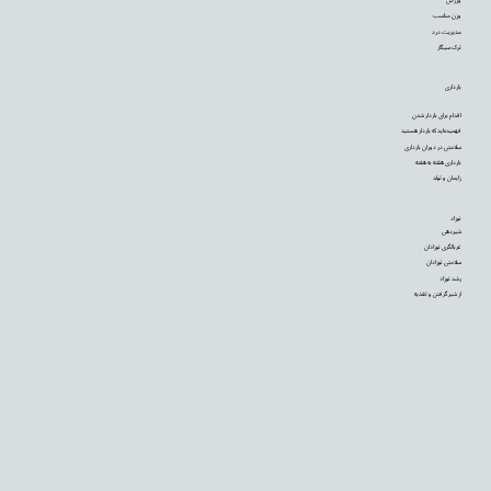
ورزش
وزن مناسب
مدیریت درد
ترک سیگار
بارداری
اقدام برای باردار شدن
فهمیده‌اید که باردار هستید
سلامتی در دوران بارداری
بارداری هفته به هفته
زایمان و تولد
نوزاد
شیردهی
غربالگری نوزادان
سلامتی نوزادان
رشد نوزاد
از شیر گرفتن و تغذیه