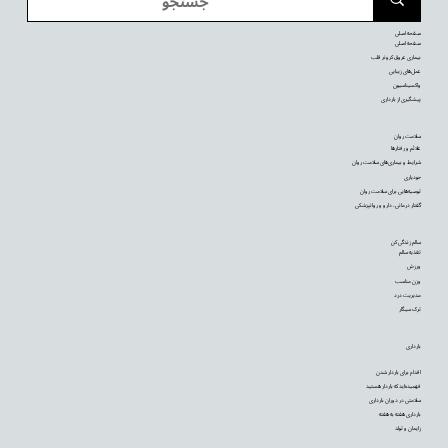
صفحه اصلی
صفحه اصلی
بیماری عروق کرونر قلب
عمل‌های زیبایی
واکسیناسیون
پیشگیری از بارداری
سلامت روان
علائم و رفتارها
شرایط و بیماری‌های سلامت روان
خودیاری
توصیه‌‌هایی برای سلامت روان
گفتار درمانی، دارو و روانپزشکی
سالم زندگی کن
تغذیه سالم
ورزش
وزن مناسب
مدیریت درد
ترک سیگار
بارداری
اقدام برای باردار شدن
فهمیده‌اید که باردار هستید
سلامتی در دوران بارداری
بارداری هفته به هفته
زایمان و تولد