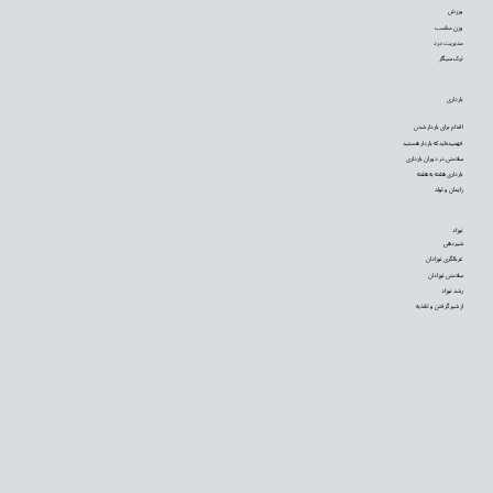
ورزش
وزن مناسب
مدیریت درد
ترک سیگار
بارداری
اقدام برای باردار شدن
فهمیده‌اید که باردار هستید
سلامتی در دوران بارداری
بارداری هفته به هفته
زایمان و تولد
نوزاد
شیردهی
غربالگری نوزادان
سلامتی نوزادان
رشد نوزاد
از شیر گرفتن و تغذیه