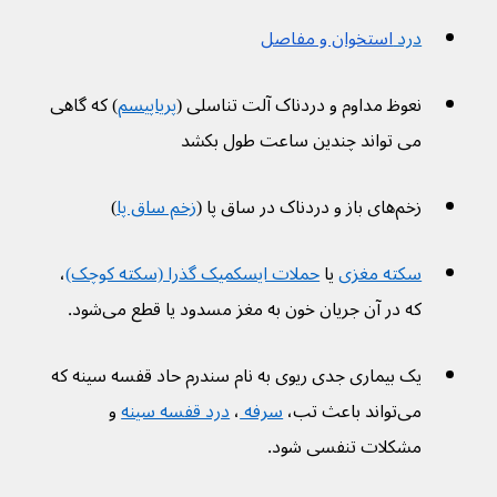
درد 
استخوان و مفاصل
نعوظ مداوم و دردناک آلت تناسلی (
پریاپیسم
) که گاهی 
می تواند چندین ساعت طول بکشد
زخم‌های باز و دردناک در ساق پا (
زخم ساق پا
)
سکته مغزی
 یا 
حملات ایسکمیک گذرا (سکته کوچک)
، 
که در آن جریان خون به مغز مسدود یا قطع می‌شود.
یک بیماری جدی ریوی به نام سندرم حاد قفسه سینه که 
می‌تواند باعث تب، 
سرفه 
، 
درد قفسه سینه
 و 
مشکلات تنفسی شود.