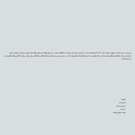
وب‌سایت «دیجی‌پزشک» موفق به دریافت نشان PIF TICK بریتانیا شده است. این نشان معتبر به این معناست که اطلاعات سلامت ما بر پایه شواهد علمی به‌روز و قابل اعتماد تهیه می‌شوند، با مشارکت و تأیید
متخصصان و با در نظر گرفتن نیازهای بیماران طراحی شده‌اند. همچنین، تمام محتوا با توجه به سطح سواد سلامت، دسترس‌پذیری دیجیتال و شرایط فرهنگی جامعه فارسی‌زبان تولید می‌شود تا کاربران بتوانند با اطمینان از
آن استفاده کنند.
بازخورد
تماس با ما
دسترس‌پذیری
درباره ما
سیاست‌های استفاده