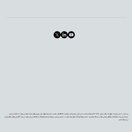
وب‌سایت «دیجی‌پزشک» موفق به دریافت نشان PIF TICK بریتانیا شده است. این نشان معتبر به این معناست که اطلاعات سلامت ما بر پایه شواهد علمی به‌روز و قابل اعتماد تهیه می‌شوند، با مشارکت و تأیید
متخصصان و با در نظر گرفتن نیازهای بیماران طراحی شده‌اند. همچنین، تمام محتوا با توجه به سطح سواد سلامت، دسترس‌پذیری دیجیتال و شرایط فرهنگی جامعه فارسی‌زبان تولید می‌شود تا کاربران بتوانند با اطمینان از
آن استفاده کنند.