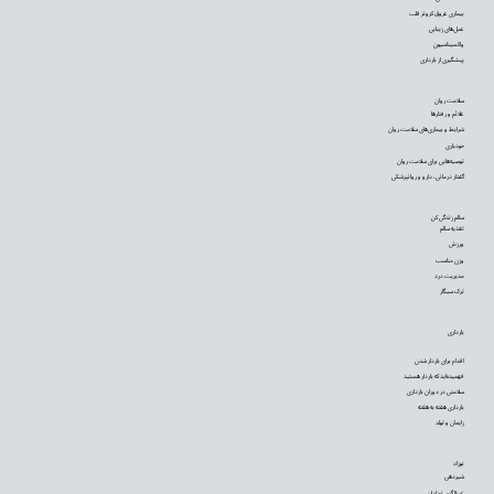
بیماری عروق کرونر قلب
عمل‌های زیبایی
واکسیناسیون
پیشگیری از بارداری
سلامت روان
علائم و رفتارها
شرایط و بیماری‌های سلامت روان
خودیاری
توصیه‌‌هایی برای سلامت روان
گفتار درمانی، دارو و روانپزشکی
سالم زندگی کن
تغذیه سالم
ورزش
وزن مناسب
مدیریت درد
ترک سیگار
بارداری
اقدام برای باردار شدن
فهمیده‌اید که باردار هستید
سلامتی در دوران بارداری
بارداری هفته به هفته
زایمان و تولد
نوزاد
شیردهی
غربالگری نوزادان