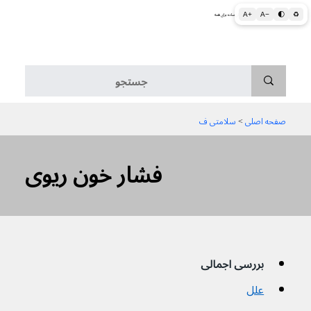
A+
A−
🌓
♻
اطلاعات پزشکی و بهداشتی به زبان ساده برای همه
منو
صفحه اصلی
 > 
سلامتی ف
فشار خون ریوی
بررسی اجمالی
علل