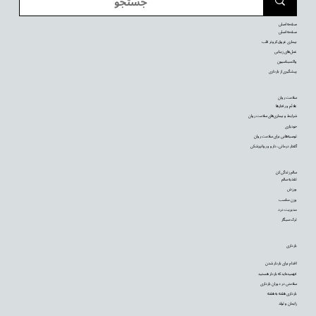
صفحه اصلی
صفحه اصلی
بیماری عروق کرونر قلب
عمل‌های زیبایی
واکسیناسیون
پیشگیری از بارداری
سلامت روان
علائم و رفتارها
شرایط و بیماری‌های سلامت روان
خودیاری
توصیه‌‌هایی برای سلامت روان
گفتار درمانی، دارو و روانپزشکی
سالم زندگی کن
تغذیه سالم
ورزش
وزن مناسب
مدیریت درد
ترک سیگار
بارداری
اقدام برای باردار شدن
فهمیده‌اید که باردار هستید
سلامتی در دوران بارداری
بارداری هفته به هفته
زایمان و تولد