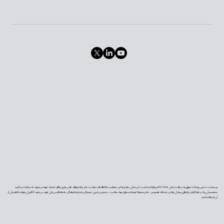
وب‌سایت «دیجی‌پزشک» موفق به دریافت نشان PIF TICK بریتانیا شده است. این نشان معتبر به این معناست که اطلاعات سلامت ما بر پایه شواهد علمی به‌روز و قابل اعتماد تهیه می‌شوند، با مشارکت و تأیید
متخصصان و با در نظر گرفتن نیازهای بیماران طراحی شده‌اند. همچنین، تمام محتوا با توجه به سطح سواد سلامت، دسترس‌پذیری دیجیتال و شرایط فرهنگی جامعه فارسی‌زبان تولید می‌شود تا کاربران بتوانند با اطمینان از
آن استفاده کنند.