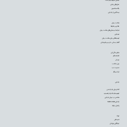
بیماری عروق کرونر قلب
عمل‌های زیبایی
واکسیناسیون
پیشگیری از بارداری
سلامت روان
علائم و رفتارها
شرایط و بیماری‌های سلامت روان
خودیاری
توصیه‌‌هایی برای سلامت روان
گفتار درمانی، دارو و روانپزشکی
سالم زندگی کن
تغذیه سالم
ورزش
وزن مناسب
مدیریت درد
ترک سیگار
بارداری
اقدام برای باردار شدن
فهمیده‌اید که باردار هستید
سلامتی در دوران بارداری
بارداری هفته به هفته
زایمان و تولد
نوزاد
شیردهی
غربالگری نوزادان