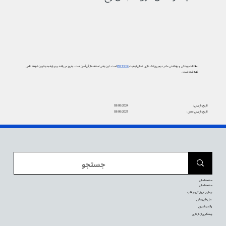
اطلاعات پزشکی و بهداشتی ما در دیجی‌پزشک دارای نشان کیفیت
PIF TICK
است. این یعنی استفاده از آن آسان است، به‌روز می‌باشد و بر پایه جدیدترین شواهد علمی
تهیه شده است.
تاریخ بازبینی:
03/05/2024
تاریخ بازبینی بعدی:
03/05/2027
صفحه اصلی
صفحه اصلی
بیماری عروق کرونر قلب
عمل‌های زیبایی
واکسیناسیون
پیشگیری از بارداری