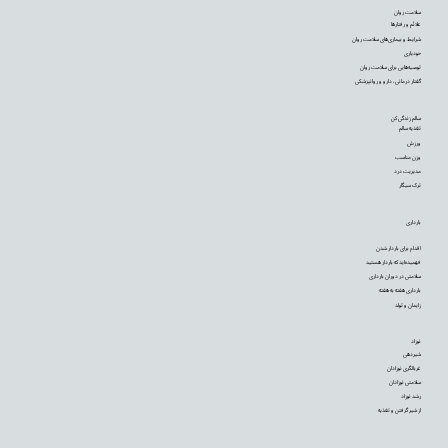
سلامت روان
علائم و رفتارها
شرایط و بیماری‌های سلامت روان
خودیاری
توصیه‌‌هایی برای سلامت روان
گفتار درمانی، دارو و روانپزشکی
سالم زندگی کن
تغذیه سالم
ورزش
وزن مناسب
مدیریت درد
ترک سیگار
بارداری
اقدام برای باردار شدن
فهمیده‌اید که باردار هستید
سلامتی در دوران بارداری
بارداری هفته به هفته
زایمان و تولد
نوزاد
شیردهی
غربالگری نوزادان
سلامتی نوزادان
رشد نوزاد
از شیر گرفتن و تغذیه