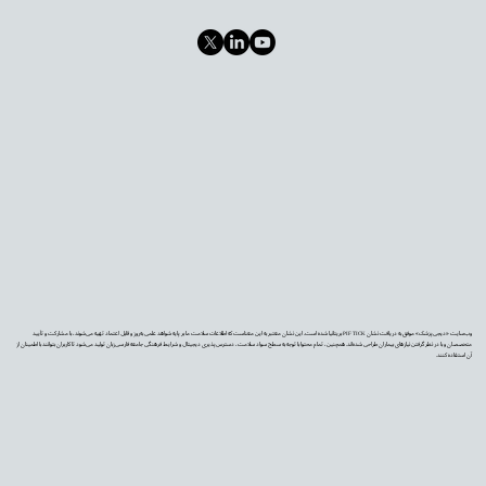
وب‌سایت «دیجی‌پزشک» موفق به دریافت نشان PIF TICK بریتانیا شده است. این نشان معتبر به این معناست که اطلاعات سلامت ما بر پایه شواهد علمی به‌روز و قابل اعتماد تهیه می‌شوند، با مشارکت و تأیید
متخصصان و با در نظر گرفتن نیازهای بیماران طراحی شده‌اند. همچنین، تمام محتوا با توجه به سطح سواد سلامت، دسترس‌پذیری دیجیتال و شرایط فرهنگی جامعه فارسی‌زبان تولید می‌شود تا کاربران بتوانند با اطمینان از
آن استفاده کنند.