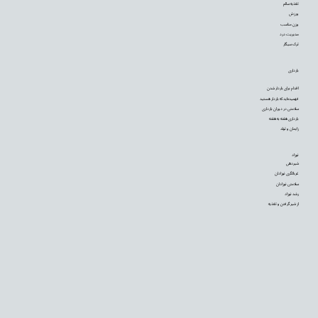
تغذیه سالم
ورزش
وزن مناسب
مدیریت درد
ترک سیگار
بارداری
اقدام برای باردار شدن
فهمیده‌اید که باردار هستید
سلامتی در دوران بارداری
بارداری هفته به هفته
زایمان و تولد
نوزاد
شیردهی
غربالگری نوزادان
سلامتی نوزادان
رشد نوزاد
از شیر گرفتن و تغذیه