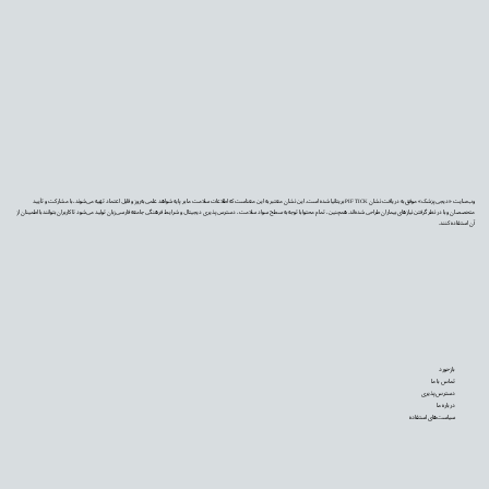
وب‌سایت «دیجی‌پزشک» موفق به دریافت نشان PIF TICK بریتانیا شده است. این نشان معتبر به این معناست که اطلاعات سلامت ما بر پایه شواهد علمی به‌روز و قابل اعتماد تهیه می‌شوند، با مشارکت و تأیید
متخصصان و با در نظر گرفتن نیازهای بیماران طراحی شده‌اند. همچنین، تمام محتوا با توجه به سطح سواد سلامت، دسترس‌پذیری دیجیتال و شرایط فرهنگی جامعه فارسی‌زبان تولید می‌شود تا کاربران بتوانند با اطمینان از
آن استفاده کنند.
بازخورد
تماس با ما
دسترس‌پذیری
درباره ما
سیاست‌های استفاده