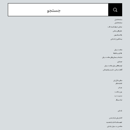
صفحه اصلی
صفحه اصلی
بیماری عروق کرونر قلب
عمل‌های زیبایی
واکسیناسیون
پیشگیری از بارداری
سلامت روان
علائم و رفتارها
شرایط و بیماری‌های سلامت روان
خودیاری
توصیه‌‌هایی برای سلامت روان
گفتار درمانی، دارو و روانپزشکی
سالم زندگی کن
تغذیه سالم
ورزش
وزن مناسب
مدیریت درد
ترک سیگار
بارداری
اقدام برای باردار شدن
فهمیده‌اید که باردار هستید
سلامتی در دوران بارداری