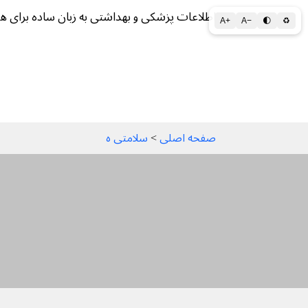
اطلاعات پزشکی و بهداشتی به زبان ساده برای ه
A+
A−
🌓
♻
سلامتی الف تا ی
سلامت روان
سالم ز
صفحه اصلی
 > 
سلامتی ه