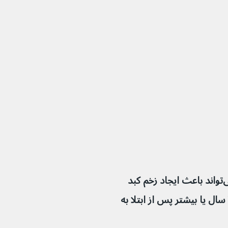
اگر هپاتیت C درمان نشود، گاهی اوقات می‌تواند باعث ایجاد زخم کبد 
(سیروز) شود. این عارضه ممکن است تا ۲۰ سال یا بیشتر پس از ابتلا به 