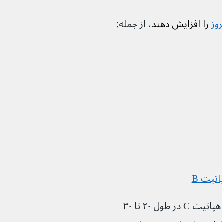
وز
 را افزایش دهند
، از جمله:
اتیت B
به طور کلی، حدود ۱ نفر از هر ۳ نفر مبتلا به هپاتیت C در طول ۲۰ تا ۳۰ 