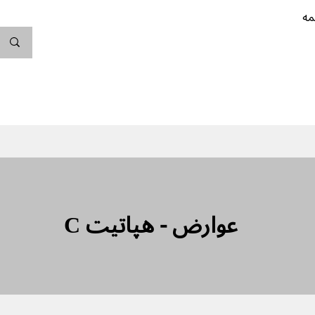
مه
ندگی کن
بارداری
نوزاد
پیشگیری از بارداری
C عوارض - هپاتیت