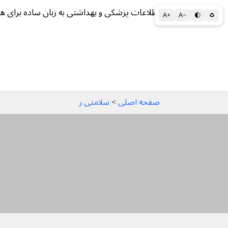
اطلاعات پزشکی و بهداشتی به زبان ساده برای ه
A+
A−
🌓
♻
سلامتی الف تا ی
سلامت روان
سالم ز
صفحه اصلی
 > 
سلامتی ر