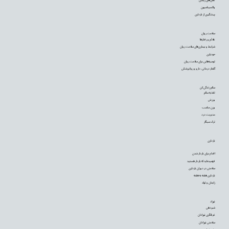
واکسیناسیون
پیشگیری از بارداری
سلامت روان
علائم و رفتارها
شرایط و بیماری‌های سلامت روان
خودیاری
توصیه‌‌هایی برای سلامت روان
گفتار درمانی، دارو و روانپزشکی
سالم زندگی کن
تغذیه سالم
ورزش
وزن مناسب
مدیریت درد
ترک سیگار
بارداری
اقدام برای باردار شدن
فهمیده‌اید که باردار هستید
سلامتی در دوران بارداری
بارداری هفته به هفته
زایمان و تولد
نوزاد
شیردهی
غربالگری نوزادان
سلامتی نوزادان