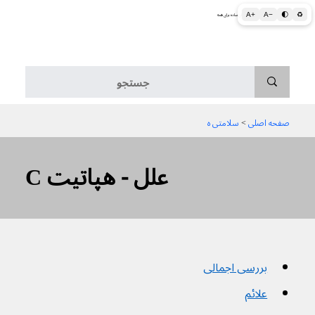
A+
A−
🌓
♻
اطلاعات پزشکی و بهداشتی به زبان ساده برای همه
منو
صفحه اصلی
 > 
سلامتی ه
C علل - هپاتیت
بررسی اجمالی
علائم