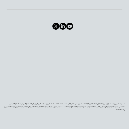
وب‌سایت «دیجی‌پزشک» موفق به دریافت نشان PIF TICK بریتانیا شده است. این نشان معتبر به این معناست که اطلاعات سلامت ما بر پایه شواهد علمی به‌روز و قابل اعتماد تهیه می‌شوند، با مشارکت و تأیید
متخصصان و با در نظر گرفتن نیازهای بیماران طراحی شده‌اند. همچنین، تمام محتوا با توجه به سطح سواد سلامت، دسترس‌پذیری دیجیتال و شرایط فرهنگی جامعه فارسی‌زبان تولید می‌شود تا کاربران بتوانند با اطمینان از
آن استفاده کنند.