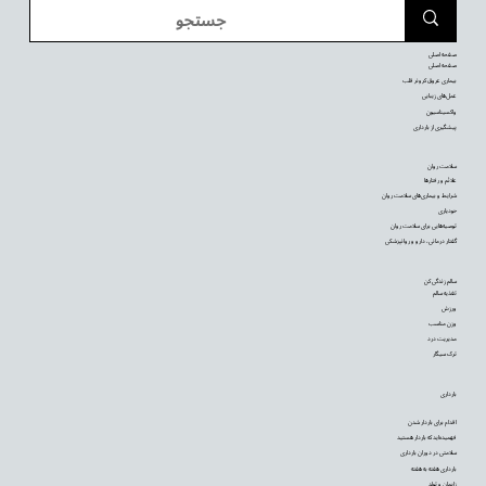
صفحه اصلی
صفحه اصلی
بیماری عروق کرونر قلب
عمل‌های زیبایی
واکسیناسیون
پیشگیری از بارداری
سلامت روان
علائم و رفتارها
شرایط و بیماری‌های سلامت روان
خودیاری
توصیه‌‌هایی برای سلامت روان
گفتار درمانی، دارو و روانپزشکی
سالم زندگی کن
تغذیه سالم
ورزش
وزن مناسب
مدیریت درد
ترک سیگار
بارداری
اقدام برای باردار شدن
فهمیده‌اید که باردار هستید
سلامتی در دوران بارداری
بارداری هفته به هفته
زایمان و تولد