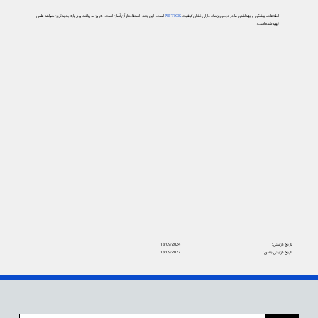
اطلاعات پزشکی و بهداشتی ما در دیجی‌پزشک دارای نشان کیفیت
PIF TICK
است. این یعنی استفاده از آن آسان است، به‌روز می‌باشد و بر پایه جدیدترین شواهد علمی
تهیه شده است.
تاریخ بازبینی:
13/09/2024
تاریخ بازبینی بعدی:
13/09/2027