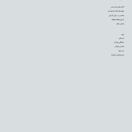
اقدام برای باردار شدن
فهمیده‌اید که باردار هستید
سلامتی در دوران بارداری
بارداری هفته به هفته
زایمان و تولد
نوزاد
شیردهی
غربالگری نوزادان
سلامتی نوزادان
رشد نوزاد
از شیر گرفتن و تغذیه