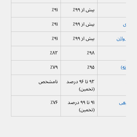
توژن
بیش از ۹۹٪
٪۹۱
رداری
بیش از ۹۹٪
٪۹۱
داری واژن
بیش از ۹۹٪
٪۹۱
٪۸۲
٪۹۸
 (زنانه)
٪۹۵
٪۷۹
کلاهک
۹۲ تا ۹۶ درصد 
نامشخص
(تخمین)
ده طبیعی
۹۱ تا ۹۹ درصد 
٪۷۶
(تخمین)