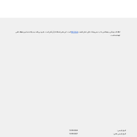
اطلاعات پزشکی و بهداشتی ما در دیجی‌پزشک دارای نشان کیفیت
PIF TICK
است. این یعنی استفاده از آن آسان است، به‌روز می‌باشد و بر پایه جدیدترین شواهد علمی
تهیه شده است.
تاریخ بازبینی:
13/09/2024
تاریخ بازبینی بعدی:
13/09/2027