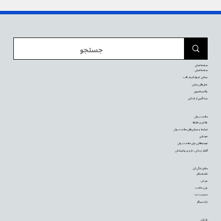
صفحه اصلی
صفحه اصلی
بیماری عروق کرونر قلب
عمل‌های زیبایی
واکسیناسیون
پیشگیری از بارداری
سلامت روان
علائم و رفتارها
شرایط و بیماری‌های سلامت روان
خودیاری
توصیه‌‌هایی برای سلامت روان
گفتار درمانی، دارو و روانپزشکی
سالم زندگی کن
تغذیه سالم
ورزش
وزن مناسب
مدیریت درد
ترک سیگار
بارداری