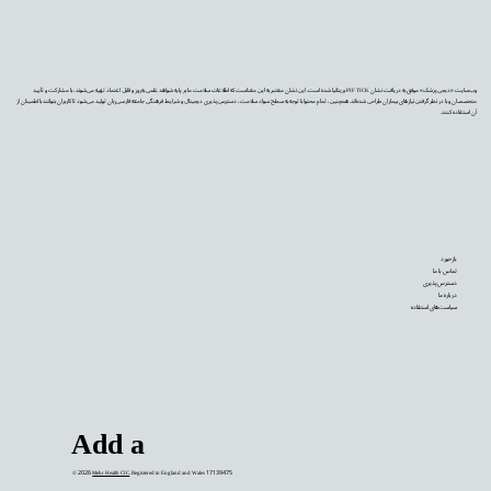
وب‌سایت «دیجی‌پزشک» موفق به دریافت نشان PIF TICK بریتانیا شده است. این نشان معتبر به این معناست که اطلاعات سلامت ما بر پایه شواهد علمی به‌روز و قابل اعتماد تهیه می‌شوند، با مشارکت و تأیید
متخصصان و با در نظر گرفتن نیازهای بیماران طراحی شده‌اند. همچنین، تمام محتوا با توجه به سطح سواد سلامت، دسترس‌پذیری دیجیتال و شرایط فرهنگی جامعه فارسی‌زبان تولید می‌شود تا کاربران بتوانند با اطمینان از
آن استفاده کنند.
بازخورد
تماس با ما
دسترس‌پذیری
درباره ما
سیاست‌های استفاده
Add a
© 2026
Mehr Health CIC
. Registered in England and Wales 17139475