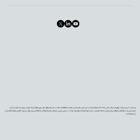
وب‌سایت «دیجی‌پزشک» موفق به دریافت نشان PIF TICK بریتانیا شده است. این نشان معتبر به این معناست که اطلاعات سلامت ما بر پایه شواهد علمی به‌روز و قابل اعتماد تهیه می‌شوند، با مشارکت و تأیید
متخصصان و با در نظر گرفتن نیازهای بیماران طراحی شده‌اند. همچنین، تمام محتوا با توجه به سطح سواد سلامت، دسترس‌پذیری دیجیتال و شرایط فرهنگی جامعه فارسی‌زبان تولید می‌شود تا کاربران بتوانند با اطمینان از
آن استفاده کنند.