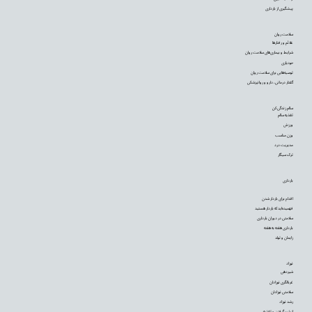
پیشگیری از بارداری
سلامت روان
علائم و رفتارها
شرایط و بیماری‌های سلامت روان
خودیاری
توصیه‌‌هایی برای سلامت روان
گفتار درمانی، دارو و روانپزشکی
سالم زندگی کن
تغذیه سالم
ورزش
وزن مناسب
مدیریت درد
ترک سیگار
بارداری
اقدام برای باردار شدن
فهمیده‌اید که باردار هستید
سلامتی در دوران بارداری
بارداری هفته به هفته
زایمان و تولد
نوزاد
شیردهی
غربالگری نوزادان
سلامتی نوزادان
رشد نوزاد
از شیر گرفتن و تغذیه