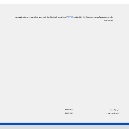
اطلاعات پزشکی و بهداشتی ما در دیجی‌پزشک دارای نشان کیفیت
PIF TICK
است. این یعنی استفاده از آن آسان است، به‌روز می‌باشد و بر پایه جدیدترین شواهد علمی
تهیه شده است.
تاریخ بازبینی:
13/09/2024
تاریخ بازبینی بعدی:
13/09/2027