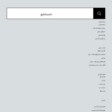
صفحه اصلی
صفحه اصلی
بیماری عروق کرونر قلب
عمل‌های زیبایی
واکسیناسیون
پیشگیری از بارداری
سلامت روان
علائم و رفتارها
شرایط و بیماری‌های سلامت روان
خودیاری
توصیه‌‌هایی برای سلامت روان
گفتار درمانی، دارو و روانپزشکی
سالم زندگی کن
تغذیه سالم
ورزش
وزن مناسب
مدیریت درد
ترک سیگار
بارداری
اقدام برای باردار شدن
فهمیده‌اید که باردار هستید