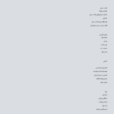
سلامت روان
علائم و رفتارها
شرایط و بیماری‌های سلامت روان
خودیاری
توصیه‌‌هایی برای سلامت روان
گفتار درمانی، دارو و روانپزشکی
سالم زندگی کن
تغذیه سالم
ورزش
وزن مناسب
مدیریت درد
ترک سیگار
بارداری
اقدام برای باردار شدن
فهمیده‌اید که باردار هستید
سلامتی در دوران بارداری
بارداری هفته به هفته
زایمان و تولد
نوزاد
شیردهی
غربالگری نوزادان
سلامتی نوزادان
رشد نوزاد
از شیر گرفتن و تغذیه