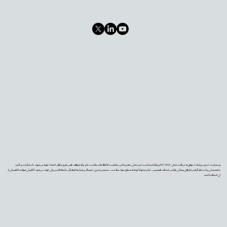
وب‌سایت «دیجی‌پزشک» موفق به دریافت نشان PIF TICK بریتانیا شده است. این نشان معتبر به این معناست که اطلاعات سلامت ما بر پایه شواهد علمی به‌روز و قابل اعتماد تهیه می‌شوند، با مشارکت و تأیید
متخصصان و با در نظر گرفتن نیازهای بیماران طراحی شده‌اند. همچنین، تمام محتوا با توجه به سطح سواد سلامت، دسترس‌پذیری دیجیتال و شرایط فرهنگی جامعه فارسی‌زبان تولید می‌شود تا کاربران بتوانند با اطمینان از
آن استفاده کنند.