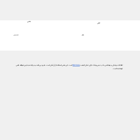
بعدی
قبلی
تشخیص
علائم
اطلاعات پزشکی و بهداشتی ما در دیجی‌پزشک دارای نشان کیفیت
PIF TICK
است. این یعنی استفاده از آن آسان است، به‌روز می‌باشد و بر پایه جدیدترین شواهد علمی
تهیه شده است.