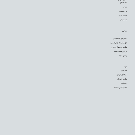
تغذیه سالم
ورزش
وزن مناسب
مدیریت درد
ترک سیگار
بارداری
اقدام برای باردار شدن
فهمیده‌اید که باردار هستید
سلامتی در دوران بارداری
بارداری هفته به هفته
زایمان و تولد
نوزاد
شیردهی
غربالگری نوزادان
سلامتی نوزادان
رشد نوزاد
از شیر گرفتن و تغذیه