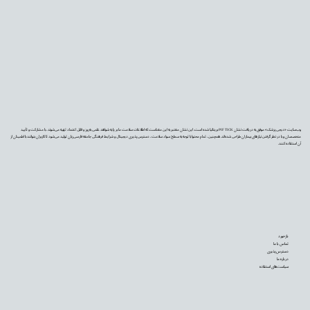
وب‌سایت «دیجی‌پزشک» موفق به دریافت نشان PIF TICK بریتانیا شده است. این نشان معتبر به این معناست که اطلاعات سلامت ما بر پایه شواهد علمی به‌روز و قابل اعتماد تهیه می‌شوند، با مشارکت و تأیید
متخصصان و با در نظر گرفتن نیازهای بیماران طراحی شده‌اند. همچنین، تمام محتوا با توجه به سطح سواد سلامت، دسترس‌پذیری دیجیتال و شرایط فرهنگی جامعه فارسی‌زبان تولید می‌شود تا کاربران بتوانند با اطمینان از
آن استفاده کنند.
بازخورد
تماس با ما
دسترس‌پذیری
درباره ما
سیاست‌های استفاده