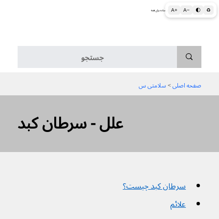
A+
A−
🌓
♻
اطلاعات پزشکی و بهداشتی به زبان ساده برای همه
منو
صفحه اصلی
 > 
سلامتی س
علل - سرطان کبد
سرطان کبد چیست؟
علائم