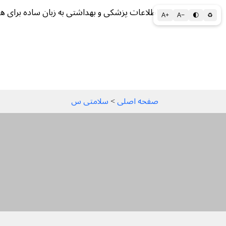
اطلاعات پزشکی و بهداشتی به زبان ساده برای ه
A+
A−
🌓
♻
سلامتی الف تا ی
سلامت روان
سالم ز
صفحه اصلی
 > 
سلامتی س