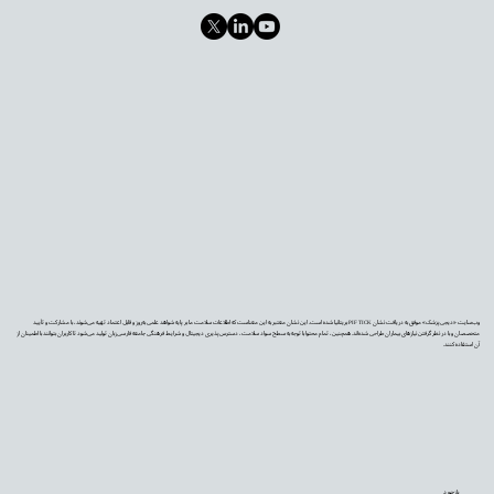
وب‌سایت «دیجی‌پزشک» موفق به دریافت نشان PIF TICK بریتانیا شده است. این نشان معتبر به این معناست که اطلاعات سلامت ما بر پایه شواهد علمی به‌روز و قابل اعتماد تهیه می‌شوند، با مشارکت و تأیید
متخصصان و با در نظر گرفتن نیازهای بیماران طراحی شده‌اند. همچنین، تمام محتوا با توجه به سطح سواد سلامت، دسترس‌پذیری دیجیتال و شرایط فرهنگی جامعه فارسی‌زبان تولید می‌شود تا کاربران بتوانند با اطمینان از
آن استفاده کنند.
بازخورد