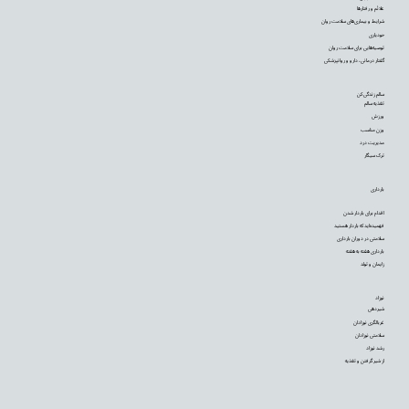
علائم و رفتارها
شرایط و بیماری‌های سلامت روان
خودیاری
توصیه‌‌هایی برای سلامت روان
گفتار درمانی، دارو و روانپزشکی
سالم زندگی کن
تغذیه سالم
ورزش
وزن مناسب
مدیریت درد
ترک سیگار
بارداری
اقدام برای باردار شدن
فهمیده‌اید که باردار هستید
سلامتی در دوران بارداری
بارداری هفته به هفته
زایمان و تولد
نوزاد
شیردهی
غربالگری نوزادان
سلامتی نوزادان
رشد نوزاد
از شیر گرفتن و تغذیه