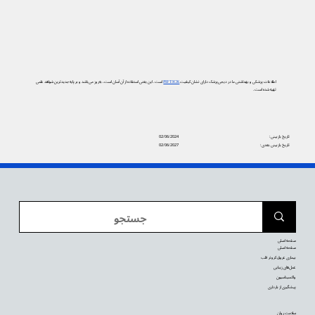
اطلاعات پزشکی و بهداشتی ما در دیجی‌پزشک دارای نشان کیفیت
PIF TICK
است. این یعنی استفاده از آن آسان است، به‌روز می‌باشد و بر پایه جدیدترین شواهد علمی
تهیه شده است.
تاریخ بازبینی:
02/06/2024
تاریخ بازبینی بعدی:
02/06/2027
صفحه اصلی
صفحه اصلی
بیماری عروق کرونر قلب
عمل‌های زیبایی
واکسیناسیون
پیشگیری از بارداری
سلامت روان