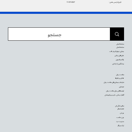
تاریخ بازبینی بعدی:
11/07/2027
صفحه اصلی
صفحه اصلی
بیماری عروق کرونر قلب
عمل‌های زیبایی
واکسیناسیون
پیشگیری از بارداری
سلامت روان
علائم و رفتارها
شرایط و بیماری‌های سلامت روان
خودیاری
توصیه‌‌هایی برای سلامت روان
گفتار درمانی، دارو و روانپزشکی
سالم زندگی کن
تغذیه سالم
ورزش
وزن مناسب
مدیریت درد
ترک سیگار