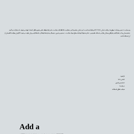
وب‌سایت «دیجی‌پزشک» موفق به دریافت نشان PIF TICK بریتانیا شده است. این نشان معتبر به این معناست که اطلاعات سلامت ما بر پایه شواهد علمی به‌روز و قابل اعتماد تهیه می‌شوند، با مشارکت و تأیید
متخصصان و با در نظر گرفتن نیازهای بیماران طراحی شده‌اند. همچنین، تمام محتوا با توجه به سطح سواد سلامت، دسترس‌پذیری دیجیتال و شرایط فرهنگی جامعه فارسی‌زبان تولید می‌شود تا کاربران بتوانند با اطمینان از
آن استفاده کنند.
بازخورد
تماس با ما
دسترس‌پذیری
درباره ما
سیاست‌های استفاده
Add a