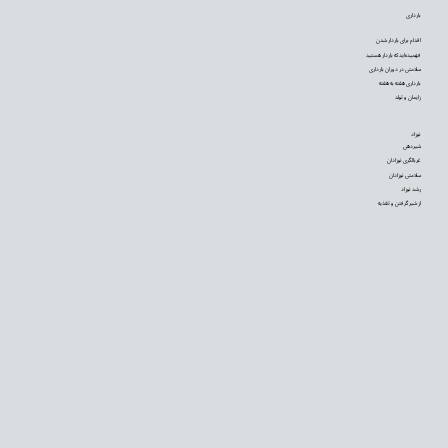
بارداری
اقدام برای باردار شدن
فهمیده‌اید که باردار هستید
سلامتی در دوران بارداری
بارداری هفته به هفته
زایمان و تولد
نوزاد
شیردهی
غربالگری نوزادان
سلامتی نوزادان
رشد نوزاد
از شیر گرفتن و تغذیه