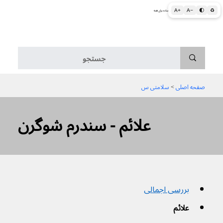
A+
A−
🌓
♻
اطلاعات پزشکی و بهداشتی به زبان ساده برای همه
منو
صفحه اصلی
 > 
سلامتی س
علائم - سندرم شوگرن
بررسی اجمالی
علائم