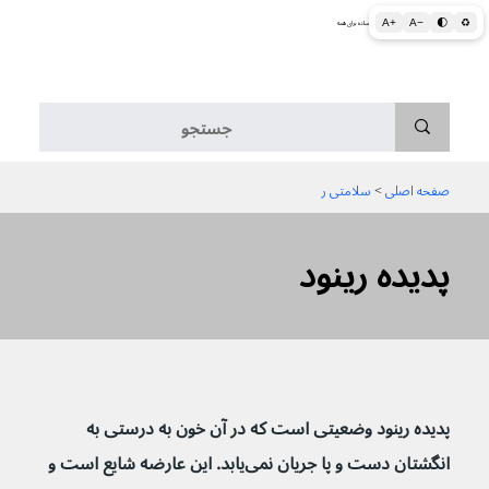
A+
A−
🌓
♻
اطلاعات پزشکی و بهداشتی به زبان ساده برای همه
منو
صفحه اصلی
 > 
سلامتی ر
پدیده رینود
پدیده رینود وضعیتی است که در آن خون به درستی به 
انگشتان دست و پا جریان نمی‌یابد. این عارضه شایع است و 