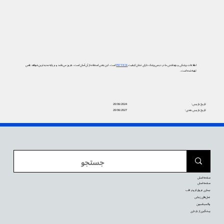
اطلاعات پزشکی و بهداشتی ما در دیجی‌پزشک دارای نشان کیفیت
PIF TICK
است. این یعنی استفاده از آن آسان است، به‌روز می‌باشد و بر پایه جدیدترین شواهد علمی
تهیه شده است.
تاریخ بازبینی:
20/06/2024
تاریخ بازبینی بعدی:
20/06/2027
صفحه اصلی
صفحه اصلی
بیماری عروق کرونر قلب
عمل‌های زیبایی
واکسیناسیون
پیشگیری از بارداری