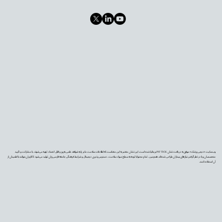
وب‌سایت «دیجی‌پزشک» موفق به دریافت نشان PIF TICK بریتانیا شده است. این نشان معتبر به این معناست که اطلاعات سلامت ما بر پایه شواهد علمی به‌روز و قابل اعتماد تهیه می‌شوند، با مشارکت و تأیید
متخصصان و با در نظر گرفتن نیازهای بیماران طراحی شده‌اند. همچنین، تمام محتوا با توجه به سطح سواد سلامت، دسترس‌پذیری دیجیتال و شرایط فرهنگی جامعه فارسی‌زبان تولید می‌شود تا کاربران بتوانند با اطمینان از
آن استفاده کنند.