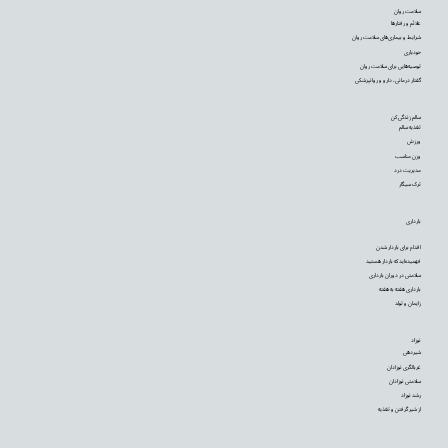
سلامت روان
علائم و رفتارها
شرایط و بیماری‌های سلامت روان
خودیاری
توصیه‌‌هایی برای سلامت روان
گفتار درمانی، دارو و روانپزشکی
سالم زندگی کن
تغذیه سالم
ورزش
وزن مناسب
مدیریت درد
ترک سیگار
بارداری
اقدام برای باردار شدن
فهمیده‌اید که باردار هستید
سلامتی در دوران بارداری
بارداری هفته به هفته
زایمان و تولد
نوزاد
شیردهی
غربالگری نوزادان
سلامتی نوزادان
رشد نوزاد
از شیر گرفتن و تغذیه