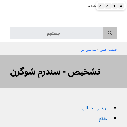
A+
A−
🌓
♻
اطلاعات پزشکی و بهداشتی به زبان ساده برای همه
منو
صفحه اصلی
 > 
سلامتی س
تشخیص - سندرم شوگرن
بررسی اجمالی
علائم