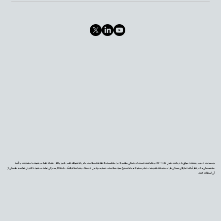
وب‌سایت «دیجی‌پزشک» موفق به دریافت نشان PIF TICK بریتانیا شده است. این نشان معتبر به این معناست که اطلاعات سلامت ما بر پایه شواهد علمی به‌روز و قابل اعتماد تهیه می‌شوند، با مشارکت و تأیید
متخصصان و با در نظر گرفتن نیازهای بیماران طراحی شده‌اند. همچنین، تمام محتوا با توجه به سطح سواد سلامت، دسترس‌پذیری دیجیتال و شرایط فرهنگی جامعه فارسی‌زبان تولید می‌شود تا کاربران بتوانند با اطمینان از
آن استفاده کنند.