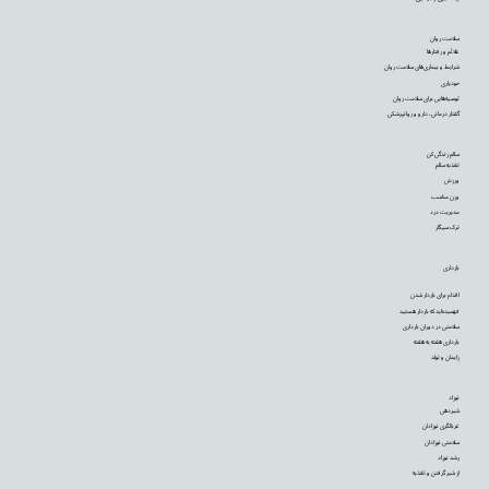
سلامت روان
علائم و رفتارها
شرایط و بیماری‌های سلامت روان
خودیاری
توصیه‌‌هایی برای سلامت روان
گفتار درمانی، دارو و روانپزشکی
سالم زندگی کن
تغذیه سالم
ورزش
وزن مناسب
مدیریت درد
ترک سیگار
بارداری
اقدام برای باردار شدن
فهمیده‌اید که باردار هستید
سلامتی در دوران بارداری
بارداری هفته به هفته
زایمان و تولد
نوزاد
شیردهی
غربالگری نوزادان
سلامتی نوزادان
رشد نوزاد
از شیر گرفتن و تغذیه