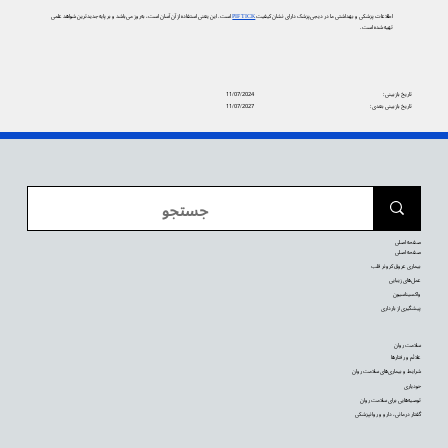
اطلاعات پزشکی و بهداشتی ما در دیجی‌پزشک دارای نشان کیفیت
PIF TICK
است. این یعنی استفاده از آن آسان است، به‌روز می‌باشد و بر پایه جدیدترین شواهد علمی
تهیه شده است.
تاریخ بازبینی:
11/07/2024
تاریخ بازبینی بعدی:
11/07/2027
صفحه اصلی
صفحه اصلی
بیماری عروق کرونر قلب
عمل‌های زیبایی
واکسیناسیون
پیشگیری از بارداری
سلامت روان
علائم و رفتارها
شرایط و بیماری‌های سلامت روان
خودیاری
توصیه‌‌هایی برای سلامت روان
گفتار درمانی، دارو و روانپزشکی