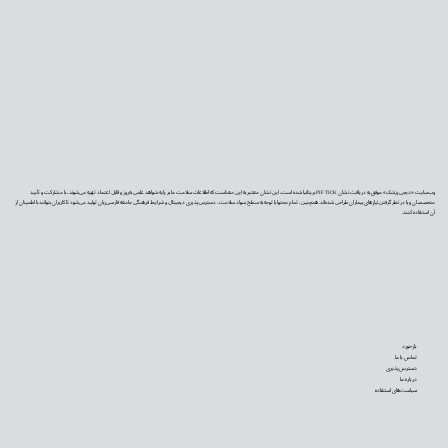
وب‌سایت «دیجی‌پزشک» موفق به دریافت نشان PIF TICK بریتانیا شده است. این نشان معتبر به این معناست که اطلاعات سلامت ما بر پایه شواهد علمی به‌روز و قابل اعتماد تهیه می‌شوند، با مشارکت و تأیید
متخصصان و با در نظر گرفتن نیازهای بیماران طراحی شده‌اند. همچنین، تمام محتوا با توجه به سطح سواد سلامت، دسترس‌پذیری دیجیتال و شرایط فرهنگی جامعه فارسی‌زبان تولید می‌شود تا کاربران بتوانند با اطمینان از
آن استفاده کنند.
بازخورد
تماس با ما
دسترس‌پذیری
درباره ما
سیاست‌های استفاده