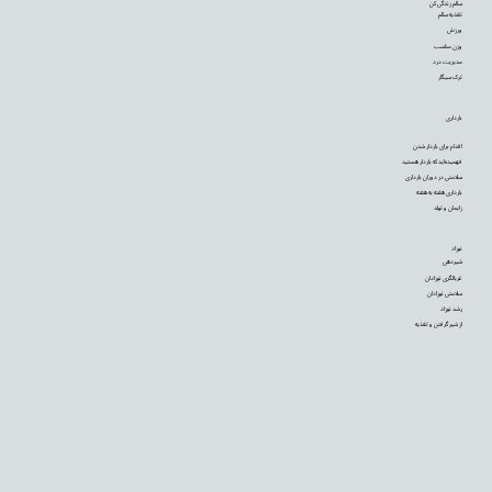
سالم زندگی کن
تغذیه سالم
ورزش
وزن مناسب
مدیریت درد
ترک سیگار
بارداری
اقدام برای باردار شدن
فهمیده‌اید که باردار هستید
سلامتی در دوران بارداری
بارداری هفته به هفته
زایمان و تولد
نوزاد
شیردهی
غربالگری نوزادان
سلامتی نوزادان
رشد نوزاد
از شیر گرفتن و تغذیه