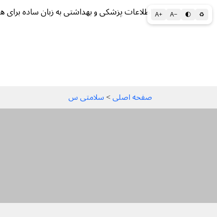
اطلاعات پزشکی و بهداشتی به زبان ساده برای ه
A+
A−
🌓
♻
سلامتی الف تا ی
سلامت روان
سالم ز
صفحه اصلی
 > 
سلامتی س