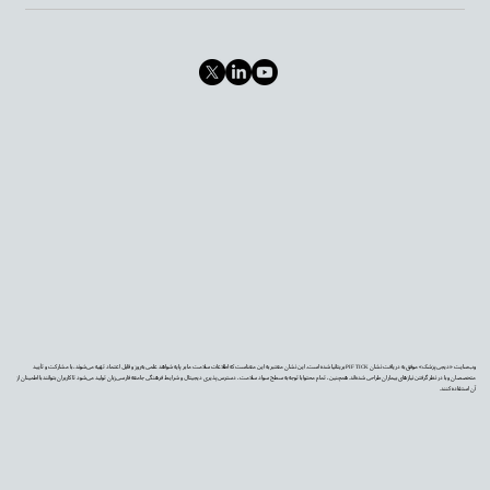
وب‌سایت «دیجی‌پزشک» موفق به دریافت نشان PIF TICK بریتانیا شده است. این نشان معتبر به این معناست که اطلاعات سلامت ما بر پایه شواهد علمی به‌روز و قابل اعتماد تهیه می‌شوند، با مشارکت و تأیید
متخصصان و با در نظر گرفتن نیازهای بیماران طراحی شده‌اند. همچنین، تمام محتوا با توجه به سطح سواد سلامت، دسترس‌پذیری دیجیتال و شرایط فرهنگی جامعه فارسی‌زبان تولید می‌شود تا کاربران بتوانند با اطمینان از
آن استفاده کنند.