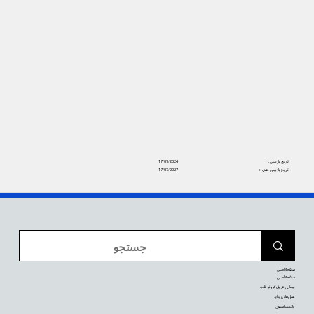
تاریخ بازبینی:
17/07/2024
تاریخ بازبینی بعدی:
17/07/2027
صفحه اصلی
صفحه اصلی
بیماری عروق کرونر قلب
عمل‌های زیبایی
واکسیناسیون