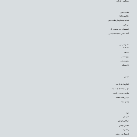
پیشگیری از بارداری
سلامت روان
علائم و رفتارها
شرایط و بیماری‌های سلامت روان
خودیاری
توصیه‌‌هایی برای سلامت روان
گفتار درمانی، دارو و روانپزشکی
سالم زندگی کن
تغذیه سالم
ورزش
وزن مناسب
مدیریت درد
ترک سیگار
بارداری
اقدام برای باردار شدن
فهمیده‌اید که باردار هستید
سلامتی در دوران بارداری
بارداری هفته به هفته
زایمان و تولد
نوزاد
شیردهی
غربالگری نوزادان
سلامتی نوزادان
رشد نوزاد
از شیر گرفتن و تغذیه