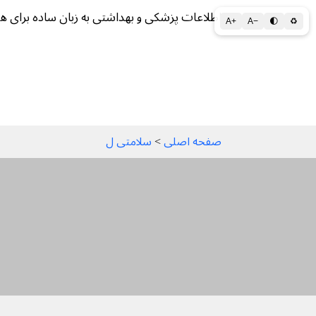
اطلاعات پزشکی و بهداشتی به زبان ساده برای ه
A+
A−
🌓
♻
سلامتی الف تا ی
سلامت روان
سالم ز
صفحه اصلی
 > 
سلامتی ل