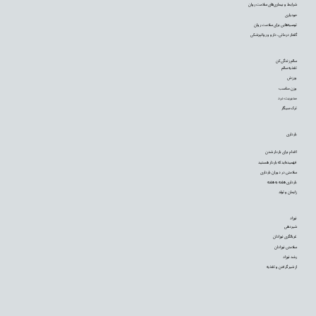
شرایط و بیماری‌های سلامت روان
خودیاری
توصیه‌‌هایی برای سلامت روان
گفتار درمانی، دارو و روانپزشکی
سالم زندگی کن
تغذیه سالم
ورزش
وزن مناسب
مدیریت درد
ترک سیگار
بارداری
اقدام برای باردار شدن
فهمیده‌اید که باردار هستید
سلامتی در دوران بارداری
بارداری هفته به هفته
زایمان و تولد
نوزاد
شیردهی
غربالگری نوزادان
سلامتی نوزادان
رشد نوزاد
از شیر گرفتن و تغذیه