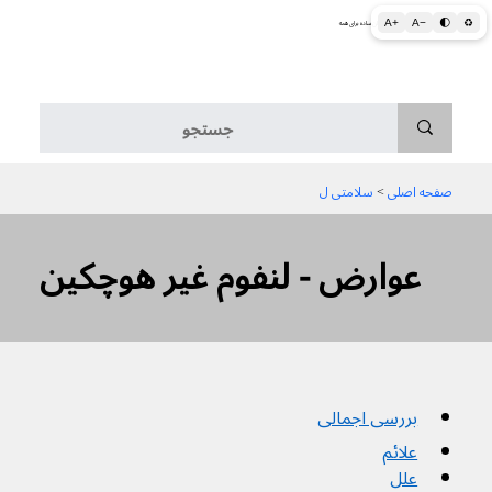
A+
A−
🌓
♻
اطلاعات پزشکی و بهداشتی به زبان ساده برای همه
منو
صفحه اصلی
 > 
سلامتی ل
عوارض - لنفوم غیر هوچکین
بررسی اجمالی
علائم
علل