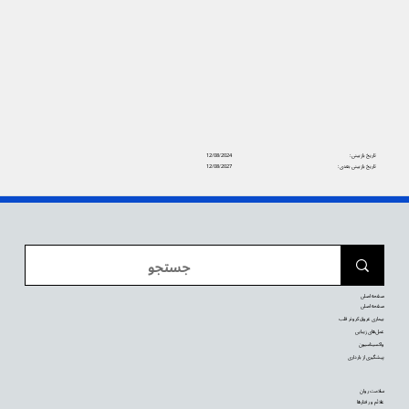
تاریخ بازبینی:
12/08/2024
تاریخ بازبینی بعدی:
12/08/2027
صفحه اصلی
صفحه اصلی
بیماری عروق کرونر قلب
عمل‌های زیبایی
واکسیناسیون
پیشگیری از بارداری
سلامت روان
علائم و رفتارها