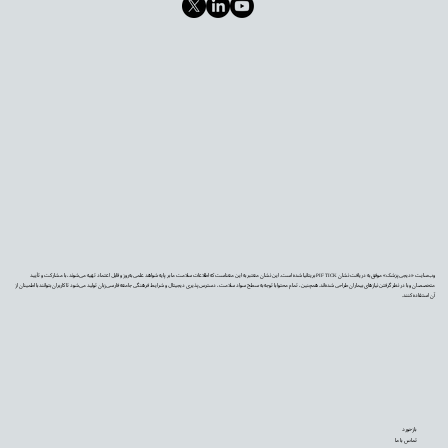
وب‌سایت «دیجی‌پزشک» موفق به دریافت نشان PIF TICK بریتانیا شده است. این نشان معتبر به این معناست که اطلاعات سلامت ما بر پایه شواهد علمی به‌روز و قابل اعتماد تهیه می‌شوند، با مشارکت و تأیید
متخصصان و با در نظر گرفتن نیازهای بیماران طراحی شده‌اند. همچنین، تمام محتوا با توجه به سطح سواد سلامت، دسترس‌پذیری دیجیتال و شرایط فرهنگی جامعه فارسی‌زبان تولید می‌شود تا کاربران بتوانند با اطمینان از
آن استفاده کنند.
بازخورد
تماس با ما