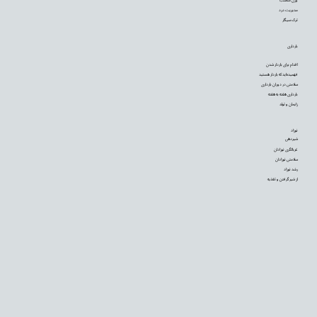
مدیریت درد
ترک سیگار
بارداری
اقدام برای باردار شدن
فهمیده‌اید که باردار هستید
سلامتی در دوران بارداری
بارداری هفته به هفته
زایمان و تولد
نوزاد
شیردهی
غربالگری نوزادان
سلامتی نوزادان
رشد نوزاد
از شیر گرفتن و تغذیه