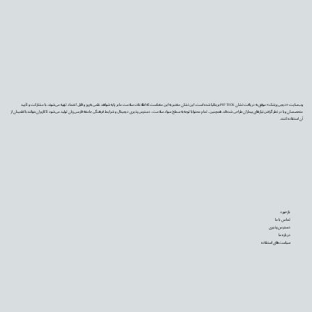
وب‌سایت «دیجی‌پزشک» موفق به دریافت نشان PIF TICK بریتانیا شده است. این نشان معتبر به این معناست که اطلاعات سلامت ما بر پایه شواهد علمی به‌روز و قابل اعتماد تهیه می‌شوند، با مشارکت و تأیید
متخصصان و با در نظر گرفتن نیازهای بیماران طراحی شده‌اند. همچنین، تمام محتوا با توجه به سطح سواد سلامت، دسترس‌پذیری دیجیتال و شرایط فرهنگی جامعه فارسی‌زبان تولید می‌شود تا کاربران بتوانند با اطمینان از
آن استفاده کنند.
بازخورد
تماس با ما
دسترس‌پذیری
درباره ما
سیاست‌های استفاده