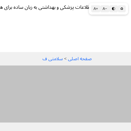
اطلاعات پزشکی و بهداشتی به زبان ساده برای ه
A+
A−
🌓
♻
سلامتی الف تا ی
سلامت روان
سالم ز
صفحه اصلی
 > 
سلامتی ف